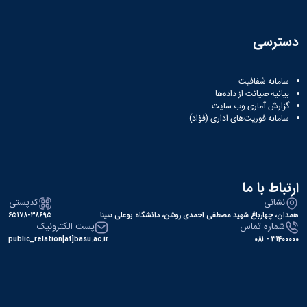
دسترسی
سامانه شفافیت
بیانیه صیانت از داده‌ها
گزارش آماری وب‌ سایت
سامانه فوریت‌های اداری (فؤاد)
ارتباط با ما
نشانی
کدپستی
همدان، چهارباغ شهید مصطفی احمدی روشن، دانشگاه بوعلی سینا
۶۵۱۷۸-۳۸۶۹۵
شماره تماس
پست الکترونیک
public_relation[at]basu.ac.ir
31400000 - 081