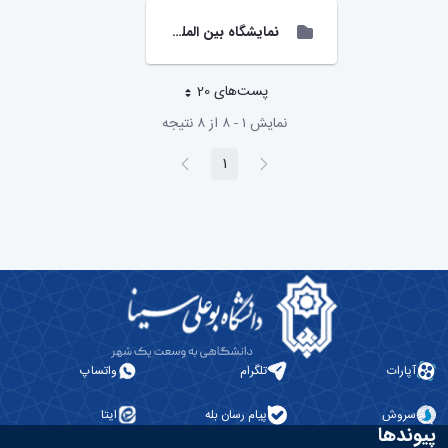
نمایشگاه بین المللی صنایع استان همدان
پست‌‌های 20
هر صفحه
نمایش ۱ - ۸ از ۸ نتیجه
پیغام
صفحه
1
صفحه
قبلی
بعد
آپارات
تلگرام
واتساپ
سروش
پیام رسان بله
ایتا
پیوندها