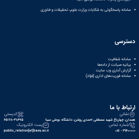
سامانه پاسخگوئی به شکایات وزارت علوم، تحقیقات و فناوری
دسترسی
سامانه شفافیت
بیانیه صیانت از داده‌ها
گزارش آماری وب‌ سایت
سامانه فوریت‌های اداری (فؤاد)
ارتباط با ما
نشانی
کدپستی
همدان، چهارباغ شهید مصطفی احمدی روشن، دانشگاه بوعلی سینا
۶۵۱۷۸-۳۸۶۹۵
شماره تماس
پست الکترونیک
public_relation[at]basu.ac.ir
31400000 - 081