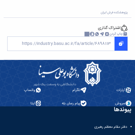
پژوهشکده فرش ایران
اشتراک گذاری
چاپ کردن
آپارات
تلگرام
واتساپ
سروش
پیام رسان بله
ایتا
پیوندها
دفتر مقام معظم رهبری