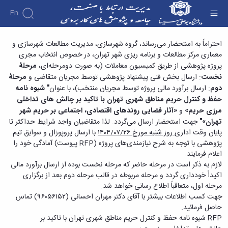
En
پروژه‌های مدیریت شهرسازی و معماری مرکز
احتراماً به استحضار می‌رساند، گروه شهرسازی، مدیریت مطالعات شهرسازی و
معماری مرکز مطالعات و برنامه ریزی شهر تهران، در خصوص انتخاب مجری
مطالعات و برنامه ریزی شهر تهران- گروه مطالعاتی
پروژه پژوهشی از طریق کمیسیون معاملات (به صورت دومرحله‌ای،
مرحلۀ
حریم - دفتر ارتباط با صنعت
نخست
: ارسال بخش فنی پیشنهاد پژوهشی توسط مجریان متقاضی و
مرحلۀ
دوم
: ارسال برآورد مالی پروژه توسط مجریان منتخب)، با عنوان
"
شیوه نامه
حفظ و کنترل حریم مناطق شهری تهران با تاکید بر چالش های تداخلی
مرزی حریم»
و
«آثار فضایی روندهای اقتصادی، اجتماعی بر حریم شهر
تهران
»
"
جهت استحضار ارسال می‌گردد. لذا متقاضیان واجد شرایط حداکثر تا
پایان وقت اداری
روز شنبه مورخ
۲۶/‏۰۷/‏۱۴۰۴‬
‬با ارسال پروپوزال و سوابق تیم
پژوهشی با توجه به شرح نیازمندی‌های پروژه (RFP پیوست) آمادگی خود را
اعلام فرمایند.
لازم به ذکر است در مرحله حاضر که مرحله نخست بوده از ارسال برآورد مالی
اکیداً خودداری گردد و مرحله مربوطه در قالب مرحله دوم بعد از برگزاری
مرحله اول، متعاقباً اطلاع رسانی خواهد شد.
جهت کسب اطلاعات بیشتر با آقای دکتر مهران احسانی (۹۶۰۵۶۱۵۲) تماس
حاصل فرمائید.
RFP شیوه نامه حفظ و کنترل حریم مناطق شهری تهران با تاکید بر