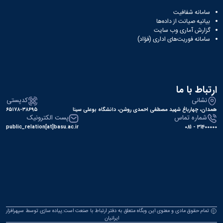
سامانه شفافیت
بیانیه صیانت از داده‌ها
گزارش آماری وب‌ سایت
سامانه فوریت‌های اداری (فؤاد)
ارتباط با ما
نشانی
کدپستی
همدان، چهارباغ شهید مصطفی احمدی روشن، دانشگاه بوعلی سینا
۶۵۱۷۸-۳۸۶۹۵
شماره تماس
پست الکترونیک
public_relation[at]basu.ac.ir
31400000 - 081
تمام حقوق مادی و معنوی این وبگاه متعلق به دفتر ارتباط با صنعت است.پیاده سازی توسط
سپهرافزار
ایرانیان