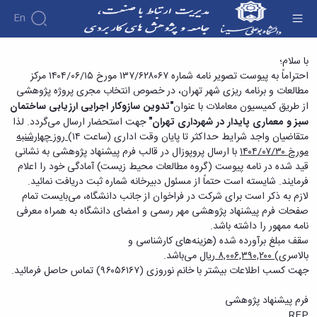
En
فراخوان پژوهشی تدوین سازوکار اجرایی ارزیابی
با سلام؛
احتراماً به پیوست
تصویر نامه شماره ۶۲۸۰۶۷/‏۱۳۷ مورخ ۱۵/‏۰۶/‏۱۴۰۴‬ مرکز
ساختمان سبز و معماری پایدار در شهرداری تهران-
مطالعات و برنامه ریزی شهر تهران
، در خصوص انتخاب مجری پروژه پژوهشی
مرکز مطالعات و برنامه ریزی شهر تهران - دفتر
از طریق کمیسیون معاملات با عنوان
"تدوین سازوکار اجرایی ارزیابی ساختمان
ارتباط با صنعت
سبز و معماری پایدار در شهرداری تهران"
جهت استحضار ارسال می‌گردد. لذا
متقاضیان واجد شرایط حداکثر تا پایان وقت اداری (ساعت ۱۴)
روز چهارشنبه
مورخ
۳۰/‏۰۷/‏۱۴۰۴‬
‬با ارسال پروپوزال در قالب فرم پیشنهاد پژوهشی به نشانی
قید شده در نامه پیوست (گروه مطالعات محیط زیست) آمادگی خود را اعلام
فرمایند. شایسته است حتماً از مسئول دبیرخانه شماره ثبت دریافت نمائید.
لازم به ذکر است برای شرکت در فراخوان از جانب دانشگاه، می‌بایست تمام
صفحات فرم پیشنهاد پژوهشی مهر رسمی و امضای دانشگاه به همراه معرفی
نامه ممهور را داشته باشد.
سقف مبلغ برآورده شده (هزینه‌های کارشناسی و
بالاسری)
۸,۰۰۶,۳۹۰,۲۰۰ ریال
می‌باشد.
جهت کسب اطلاعات بیشتر با خانم نوروزی (۹۶۰۵۶۱۶۷) تماس حاصل فرمائید.
فرم پیشنهاد پژوهشی
RFP