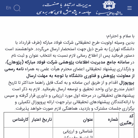
En
اولویت تحقیقاتی فولاد مبارکه اصفهان- مهلت ارسال
پروپوزال (۱۴۰۴/۰۷/۲۶) - دفتر ارتباط با صنعت
با سلام و احترام؛
بدین وسیله اولویت طرح تحقیقاتی شرکت فولاد مبارکه (طرف قرارداد با
دانشگاه تهران) به شرح ذیل جهت استحضار ارسال می‌گردد. خواهشمند است
دستور فرمائید پس از اطلاع رسانی لازم نسبت به انتخاب عنوان و ثبت نام
در
سامانه جامع مدیریت اطلاعات پژوهشی شرکت فولاد مبارکه (پژوهان)
،
و بارگذاری پیشنهاد تحقیقاتی اعضای محترم هیأت علمی به همراه
نامه رسمی
از معاونت پژوهش و فناوری دانشگاه
با توجه به مهلت ارسال
پروپوزال
اقدام و از طریق این سامانه و به کمک فایل راهنما حداکثر تا تاریخ
اعتبار مندرج برای واحد تحقیق و توسعه ارسال بفرمائید. لازم به ذکر است
پیشنهادهای تحقیقاتی در مرحله اول مورد ارزیابی و داوری قرار گرفته و سپس
با ارائه‌کنندگان پیشنهادهای تحقیقاتی برتر جهت ارائه پروپوزال تکمیلی و
برگزاری جلسات مشترک و بازدید، هماهنگی لازم صورت خواهد پذیرفت.
کد
شماره
عنوان
تاریخ اعتبار
کارشناس
رهگیری
شناسائی و ارزیابی
اثرات ظروف یکبار