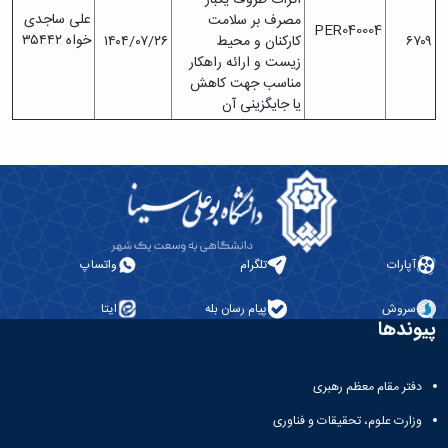
علی ساجدی
مصرف بر سلامت
PER040004
خواه ۳۵۴۴۲
۶۷۰۹
کارکنان و محیط
۱۴۰۴/۰۷/۲۶
زیست و ارائه راهکار
مناسب جهت کاهش
یا جایگزینی آن
آپارات
تلگرام
واتساپ
سروش
پیام رسان بله
ایتا
پیوندها
دفتر مقام معظم رهبری
وزارت علوم، تحقیقات و فناوری