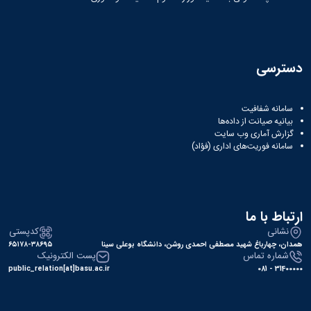
دسترسی
سامانه شفافیت
بیانیه صیانت از داده‌ها
گزارش آماری وب‌ سایت
سامانه فوریت‌های اداری (فؤاد)
ارتباط با ما
نشانی
کدپستی
همدان، چهارباغ شهید مصطفی احمدی روشن، دانشگاه بوعلی سینا
۶۵۱۷۸-۳۸۶۹۵
شماره تماس
پست الکترونیک
public_relation[at]basu.ac.ir
31400000 - 081