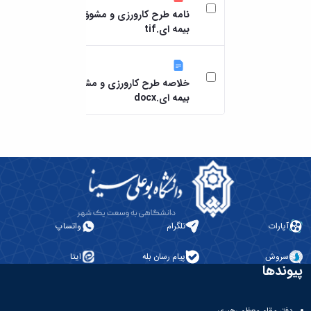
۶۹۳ KB
7 م
نامه طرح کارورزی و مشوق
بیمه ای.tif
۴۶ KB
7 م
خلاصه طرح کارورزی و مشوق
بیمه ای.docx
آپارات
تلگرام
واتساپ
سروش
پیام رسان بله
ایتا
پیوندها