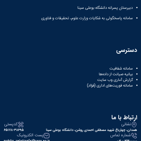
دبیرستان پسرانه دانشگاه بوعلی سینا
سامانه پاسخگوئی به شکایات وزارت علوم، تحقیقات و فناوری
دسترسی
سامانه شفافیت
بیانیه صیانت از داده‌ها
گزارش آماری وب‌ سایت
سامانه فوریت‌های اداری (فؤاد)
ارتباط با ما
نشانی
کدپستی
همدان، چهارباغ شهید مصطفی احمدی روشن، دانشگاه بوعلی سینا
۶۵۱۷۸-۳۸۶۹۵
شماره تماس
پست الکترونیک
public_relation[at]basu.ac.ir
31400000 - 081