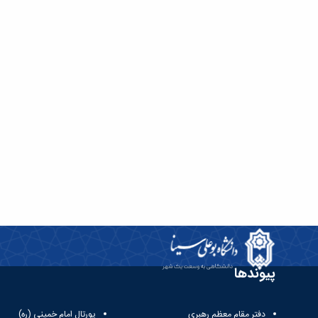
پیوندها
دفتر مقام معظم رهبری
پورتال امام خمینی (ره)