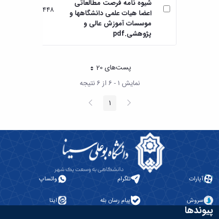
شیوه نامه فرصت مطالعاتی
۴۴۸ KB
8 ماه ها قبل
اعضا هیات علمی دانشگاهها و
موسسات آموزش عالی و
پژوهشی.pdf
پست‌‌های 20
هر صفحه
نمایش ۱ - ۶ از ۶ نتیجه
پیغام
صفحه
1
صفحه
قبلی
بعد
آپارات
تلگرام
واتساپ
سروش
پیام رسان بله
ایتا
پیوندها