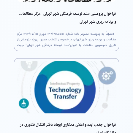
فراخوان پژوهشی سند توسعه فرهنگی شهر تهران- مرکز مطالعات
و برنامه ریزی شهر تهران
احتراماً به پیوست تصویر نامه شماره ۷۱۸۵۵۵/‏۱۳۷ مورخ ۰۵/‏۰۷/‏۱۴۰۴‬ مرکز
مطالعات و برنامه ریزی شهر تهران، در خصوص انتخاب مجری پروژه پژوهشی از
طریق کمیسیون معاملات با عنوان"سند توسعه فرهنگی شهر تهران" جهت
استحضار ارسال می‌گردد. لذا متقاضیان واجد شرایط حداکثر تا پایان وقت...
فراخوان جذب ایده و اعلان همکاری ایجاد دفتر انتقال فناوری در