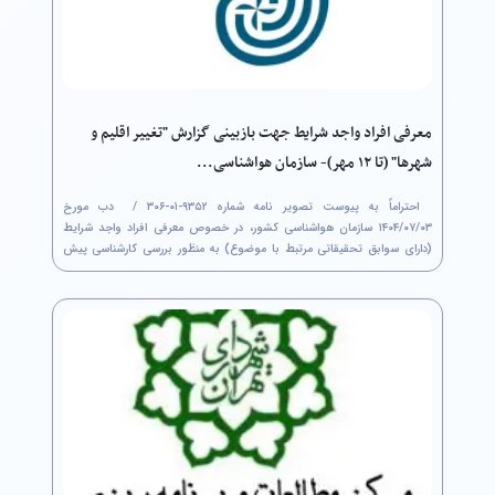
معرفی افراد واجد شرایط جهت بازبینی گزارش "تغییر اقلیم و
شهرها" (تا ۱۲ مهر)- سازمان هواشناسی...
احتراماً به پیوست تصویر نامه شماره ۹۳۵۲-۰۱-۳۰۶ / ‏ دب مورخ
۰۳/‏۰۷/‏۱۴۰۴‬ سازمان هواشناسی کشور، در خصوص معرفی افراد واجد شرایط
(دارای سوابق تحقیقاتی مرتبط با موضوع) به منظور بررسی کارشناسی پیش
نویس گزارش " تغییر اقلیم و شهرها" حداکثر تا تاریخ ۱۲/‏۰۷/‏۱۴۰۴‬ مطابق با...