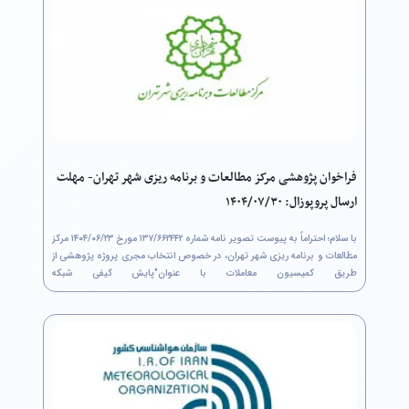
فراخوان پژوهشی مرکز مطالعات و برنامه ریزی شهر تهران- مهلت
ارسال پروپوزال: ۱۴۰۴/۰۷/۳۰
با سلام؛ احتراماً به پیوست تصویر نامه شماره ۶۶۲۴۴۲/‏۱۳۷ مورخ ۲۳/‏۰۶/‏۱۴۰۴‬ مرکز
مطالعات و برنامه ریزی شهر تهران، در خصوص انتخاب مجری پروژه پژوهشی از
طریق کمیسیون معاملات با عنوان"پایش کیفی شبکه
جمع آوری آب های سطحی شهر تهران برای مصارف حوزه عملکردی...