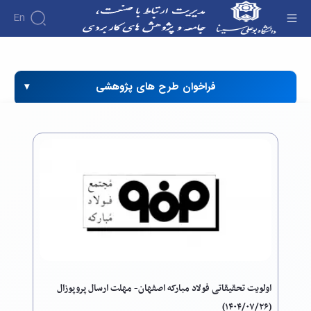
En
امور ارتباط ها و قراردادها - دفتر ارتباط با صنعت
فراخوان طرح های پژوهشی
اولویت تحقیقاتی فولاد مبارکه اصفهان- مهلت ارسال پروپوزال
(۱۴۰۴/۰۷/۲۶)