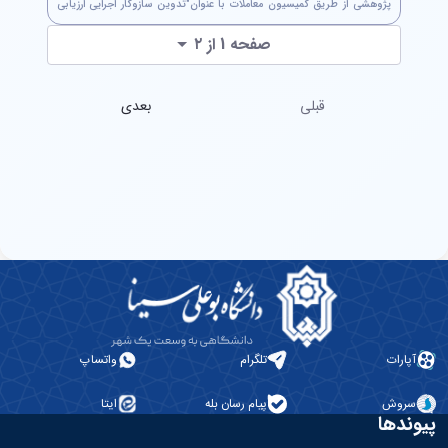
پژوهشی از طریق کمیسیون معاملات با عنوان"تدوین سازوکار اجرایی ارزیابی
ساختمان سبز و معماری پایدار در شهرداری تهران" جهت استحضار ارسال...
صفحه 1 از ۲
قبلی
بعدی
آپارات
تلگرام
واتساپ
سروش
پیام رسان بله
ایتا
پیوندها