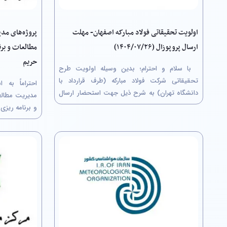
پروژه‌های مد
اولویت تحقیقاتی فولاد مبارکه اصفهان- مهلت
مطالعات و برن
ارسال پروپوزال (۱۴۰۴/۰۷/۲۶)
حریم
با سلام و احترام؛ بدین وسیله اولویت طرح
تحقیقاتی شرکت فولاد مبارکه (طرف قرارداد با
احتراماً به 
دانشگاه تهران) به شرح ذیل جهت استحضار ارسال
مدیریت مطالع
می‌گردد. خواهشمند است دستور فرمائید پس از
و برنامه ریز
اطلاع رسانی لازم نسبت به انتخاب عنوان و ثبت نام
پروژه پژوهش
در سامانه جامع مدیریت اطلاعات پژوهشی شرکت
صورت دومرحله
فولاد مبارکه...
پیشنهاد پژو
دوم: ارسال برآ