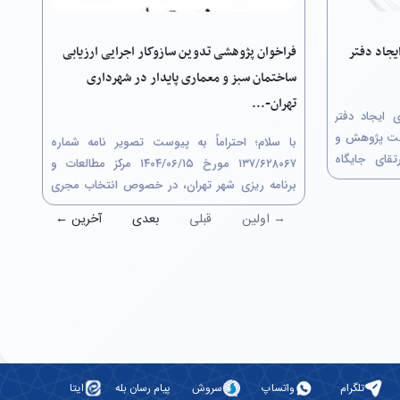
فراخوان پژوهشی تدوین سازوکار اجرایی ارزیابی
یجاد دفتر
ساختمان سبز و معماری پایدار در شهرداری
تهران-...
فراخوان جذب ایده و اعلان همکاری ایجاد دفتر
 در دانشگاه تهران معاونت پژوهش و
با سلام؛ احتراماً به پیوست تصویر نامه شماره
قای جایگاه
۶۲۸۰۶۷/‏۱۳۷ مورخ ۱۵/‏۰۶/‏۱۴۰۴‬ مرکز مطالعات و
 دستاوردهای
برنامه ریزی شهر تهران، در خصوص انتخاب مجری
 و اجتماعی،
پروژه پژوهشی از طریق کمیسیون معاملات با
→ اولین
قبلی
بعدی
آخرین ←
عنوان"تدوین سازوکار اجرایی ارزیابی ساختمان سبز و
معماری پایدار در شهرداری تهران" جهت استحضار
ارسال...
تلگرام
واتساپ
سروش
پیام رسان بله
ایتا