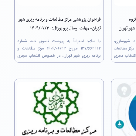
روه
فراخوان پژوهشی مرکز مطالعات و برنامه ریزی شهر
شهر تهران
تهران- مهلت ارسال پروپوزال: ۱۴۰۴/۰۷/۳۰
وه شهرسازی،
با سلام؛ احتراماً به پیوست تصویر نامه شماره
رکز مطالعات
۶۶۲۴۴۲/‏۱۳۷ مورخ ۲۳/‏۰۶/‏۱۴۰۴‬ مرکز مطالعات و
انتخاب مجری
برنامه ریزی شهر تهران، در خصوص انتخاب مجری
عاملات (به
پروژه پژوهشی از طریق کمیسیون معاملات با
سال بخش فنی
عنوان"پایش کیفی شبکه جمع آوری آب های سطحی
ضی و مرحلۀ
شهر تهران برای مصارف حوزه عملکردی...