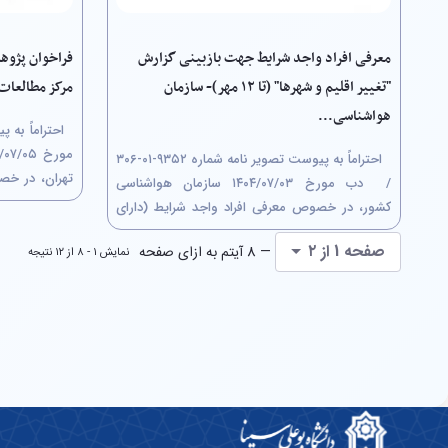
معرفی افراد واجد شرایط جهت بازبینی گزارش
فراخوان پژوه
"تغییر اقلیم و شهرها" (تا ۱۲ مهر)- سازمان
مرکز مطالعات 
هواشناسی...
احتراماً به پیوست تصویر نامه شماره ۹۳۵۲-۰۱-۳۰۶
تهران، در خص
/ ‏ دب مورخ ۰۳/‏۰۷/‏۱۴۰۴‬ سازمان هواشناسی
طریق کمیسیو
کشور، در خصوص معرفی افراد واجد شرایط (دارای
فرهنگی شهر ت
سوابق تحقیقاتی مرتبط با موضوع) به منظور
صفحه 1 از ۲
لذا متقاضیان و
— 8 آیتم به ازای صفحه
نمایش ۱ - ۸ از ۱۲ نتیجه
بررسی کارشناسی پیش نویس گزارش " تغییر اقلیم و
شهرها" حداکثر تا تاریخ ۱۲/‏۰۷/‏۱۴۰۴‬ مطابق با...