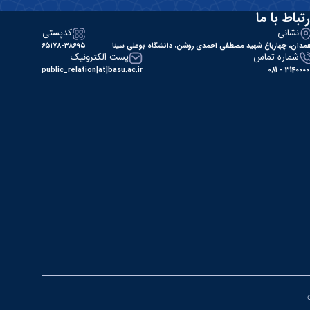
رتباط با ما
نشانی
کدپستی
مدان، چهارباغ شهید مصطفی احمدی روشن، دانشگاه بوعلی سینا
۶۵۱۷۸-۳۸۶۹۵
شماره تماس
پست الکترونیک
public_relation[at]basu.ac.ir
31400000 - 0
ن