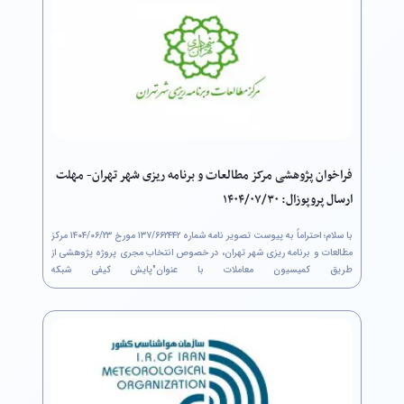
فراخوان پژوهشی مرکز مطالعات و برنامه ریزی شهر تهران- مهلت
ارسال پروپوزال: ۱۴۰۴/۰۷/۳۰
با سلام؛ احتراماً به پیوست تصویر نامه شماره ۶۶۲۴۴۲/‏۱۳۷ مورخ ۲۳/‏۰۶/‏۱۴۰۴‬ مرکز
مطالعات و برنامه ریزی شهر تهران، در خصوص انتخاب مجری پروژه پژوهشی از
طریق کمیسیون معاملات با عنوان"پایش کیفی شبکه
جمع آوری آب های سطحی شهر تهران برای مصارف حوزه عملکردی...