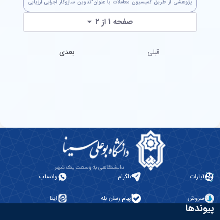
پژوهشی از طریق کمیسیون معاملات با عنوان"تدوین سازوکار اجرایی ارزیابی
ساختمان سبز و معماری پایدار در شهرداری تهران" جهت استحضار ارسال...
صفحه 1 از ۲
قبلی
بعدی
آپارات
تلگرام
واتساپ
سروش
پیام رسان بله
ایتا
پیوندها