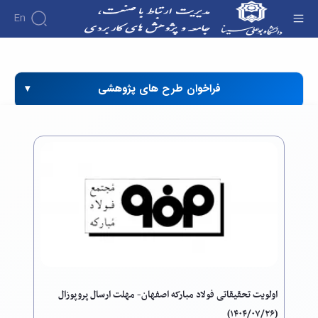
En
امور ارتباط ها و قراردادها - دفتر ارتباط با صنعت
فراخوان طرح های پژوهشی
اولویت تحقیقاتی فولاد مبارکه اصفهان- مهلت ارسال پروپوزال
(۱۴۰۴/۰۷/۲۶)