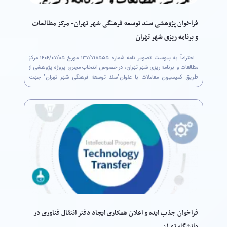
فراخوان پژوهشی سند توسعه فرهنگی شهر تهران- مرکز مطالعات
و برنامه ریزی شهر تهران
احتراماً به پیوست تصویر نامه شماره ۷۱۸۵۵۵/‏۱۳۷ مورخ ۰۵/‏۰۷/‏۱۴۰۴‬ مرکز
مطالعات و برنامه ریزی شهر تهران، در خصوص انتخاب مجری پروژه پژوهشی از
طریق کمیسیون معاملات با عنوان"سند توسعه فرهنگی شهر تهران" جهت
استحضار ارسال می‌گردد. لذا متقاضیان واجد شرایط حداکثر تا پایان وقت...
فراخوان جذب ایده و اعلان همکاری ایجاد دفتر انتقال فناوری در