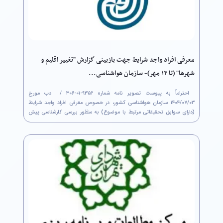
معرفی افراد واجد شرایط جهت بازبینی گزارش "تغییر اقلیم و
شهرها" (تا ۱۲ مهر)- سازمان هواشناسی...
احتراماً به پیوست تصویر نامه شماره ۹۳۵۲-۰۱-۳۰۶ / ‏ دب مورخ
۰۳/‏۰۷/‏۱۴۰۴‬ سازمان هواشناسی کشور، در خصوص معرفی افراد واجد شرایط
(دارای سوابق تحقیقاتی مرتبط با موضوع) به منظور بررسی کارشناسی پیش
نویس گزارش " تغییر اقلیم و شهرها" حداکثر تا تاریخ ۱۲/‏۰۷/‏۱۴۰۴‬ مطابق با...