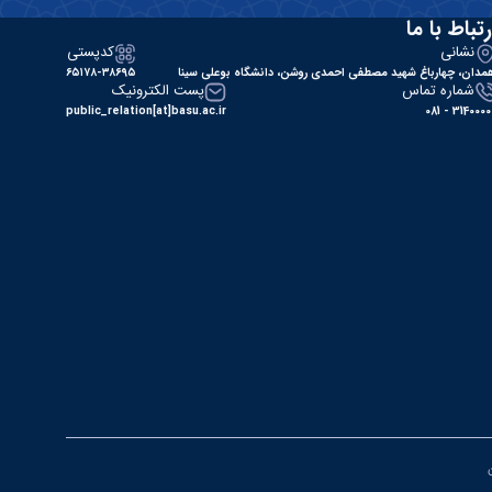
رتباط با ما
نشانی
کدپستی
مدان، چهارباغ شهید مصطفی احمدی روشن، دانشگاه بوعلی سینا
۶۵۱۷۸-۳۸۶۹۵
شماره تماس
پست الکترونیک
public_relation[at]basu.ac.ir
31400000 - 0
ن