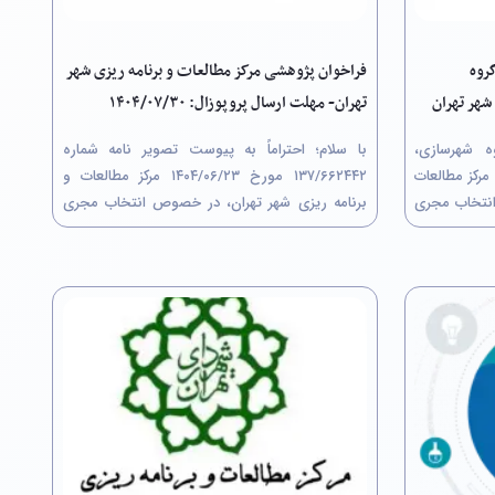
روه
فراخوان پژوهشی مرکز مطالعات و برنامه ریزی شهر
شهر تهران
تهران- مهلت ارسال پروپوزال: ۱۴۰۴/۰۷/۳۰
وه شهرسازی،
با سلام؛ احتراماً به پیوست تصویر نامه شماره
رکز مطالعات
۶۶۲۴۴۲/‏۱۳۷ مورخ ۲۳/‏۰۶/‏۱۴۰۴‬ مرکز مطالعات و
انتخاب مجری
برنامه ریزی شهر تهران، در خصوص انتخاب مجری
عاملات (به
پروژه پژوهشی از طریق کمیسیون معاملات با
سال بخش فنی
عنوان"پایش کیفی شبکه جمع آوری آب های سطحی
ضی و مرحلۀ
شهر تهران برای مصارف حوزه عملکردی...