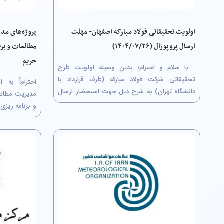
پروژه‌های مد
اولویت تحقیقاتی فولاد مبارکه اصفهان- مهلت
مطالعات و برن
ارسال پروپوزال (۱۴۰۴/۰۷/۲۶)
حریم
با سلام و احترام؛ بدین وسیله اولویت طرح
تحقیقاتی شرکت فولاد مبارکه (طرف قرارداد با
احتراماً به 
دانشگاه تهران) به شرح ذیل جهت استحضار ارسال
مدیریت مطالع
می‌گردد. خواهشمند است دستور فرمائید پس از
و برنامه ریز
اطلاع رسانی لازم نسبت به انتخاب عنوان و ثبت نام
پروژه پژوهش
در سامانه جامع مدیریت اطلاعات پژوهشی شرکت
صورت دومرحله
فولاد مبارکه...
پیشنهاد پژو
دوم: ارسال برآ