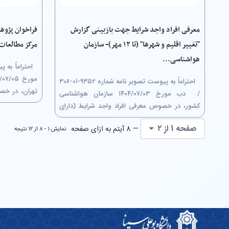
معرفی افراد واجد شرایط جهت بازبینی گزارش
فراخوان پژوه
"تغییر اقلیم و شهرها" (تا ۱۲ مهر)- سازمان
مرکز مطالعات 
هواشناسی...
احتراماً به پیوست تصویر نامه شماره ۹۳۵۲-۰۱-۳۰۶
تهران، در خص
/ ‏ دب مورخ ۰۳/‏۰۷/‏۱۴۰۴‬ سازمان هواشناسی
طریق کمیسیو
کشور، در خصوص معرفی افراد واجد شرایط (دارای
فرهنگی شهر ت
سوابق تحقیقاتی مرتبط با موضوع) به منظور
صفحه 1 از ۲
لذا متقاضیان و
— 8 آیتم به ازای صفحه
نمایش ۱ - ۸ از ۱۲ نتیجه
بررسی کارشناسی پیش نویس گزارش " تغییر اقلیم و
شهرها" حداکثر تا تاریخ ۱۲/‏۰۷/‏۱۴۰۴‬ مطابق با...