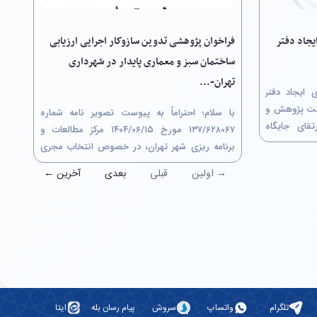
فراخوان پژوهشی تدوین سازوکار اجرایی ارزیابی
یجاد دفتر
ساختمان سبز و معماری پایدار در شهرداری
تهران-...
فراخوان جذب ایده و اعلان همکاری ایجاد دفتر
 در دانشگاه تهران معاونت پژوهش و
با سلام؛ احتراماً به پیوست تصویر نامه شماره
قای جایگاه
۶۲۸۰۶۷/‏۱۳۷ مورخ ۱۵/‏۰۶/‏۱۴۰۴‬ مرکز مطالعات و
 دستاوردهای
برنامه ریزی شهر تهران، در خصوص انتخاب مجری
 و اجتماعی،
پروژه پژوهشی از طریق کمیسیون معاملات با
→ اولین
قبلی
بعدی
آخرین ←
عنوان"تدوین سازوکار اجرایی ارزیابی ساختمان سبز و
معماری پایدار در شهرداری تهران" جهت استحضار
ارسال...
تلگرام
واتساپ
سروش
پیام رسان بله
ایتا