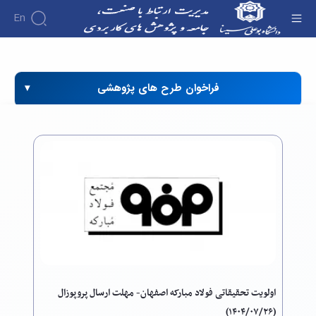
En
امور ارتباط ها و قراردادها - دفتر ارتباط با صنعت
فراخوان طرح های پژوهشی
اولویت تحقیقاتی فولاد مبارکه اصفهان- مهلت ارسال پروپوزال
(۱۴۰۴/۰۷/۲۶)