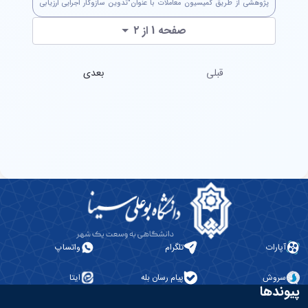
پژوهشی از طریق کمیسیون معاملات با عنوان"تدوین سازوکار اجرایی ارزیابی
ساختمان سبز و معماری پایدار در شهرداری تهران" جهت استحضار ارسال...
صفحه 1 از ۲
قبلی
بعدی
آپارات
تلگرام
واتساپ
سروش
پیام رسان بله
ایتا
پیوندها