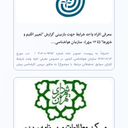
معرفی افراد واجد شرایط جهت بازبینی گزارش "تغییر اقلیم و
شهرها" (تا ۱۲ مهر)- سازمان هواشناسی...
احتراماً به پیوست تصویر نامه شماره ۹۳۵۲-۰۱-۳۰۶ / ‏ دب مورخ
۰۳/‏۰۷/‏۱۴۰۴‬ سازمان هواشناسی کشور، در خصوص معرفی افراد واجد شرایط
(دارای سوابق تحقیقاتی مرتبط با موضوع) به منظور بررسی کارشناسی پیش
نویس گزارش " تغییر اقلیم و شهرها" حداکثر تا تاریخ ۱۲/‏۰۷/‏۱۴۰۴‬ مطابق با...