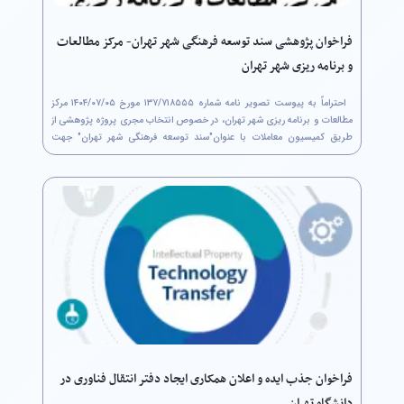
فراخوان پژوهشی سند توسعه فرهنگی شهر تهران- مرکز مطالعات
و برنامه ریزی شهر تهران
احتراماً به پیوست تصویر نامه شماره ۷۱۸۵۵۵/‏۱۳۷ مورخ ۰۵/‏۰۷/‏۱۴۰۴‬ مرکز
مطالعات و برنامه ریزی شهر تهران، در خصوص انتخاب مجری پروژه پژوهشی از
طریق کمیسیون معاملات با عنوان"سند توسعه فرهنگی شهر تهران" جهت
استحضار ارسال می‌گردد. لذا متقاضیان واجد شرایط حداکثر تا پایان وقت...
فراخوان جذب ایده و اعلان همکاری ایجاد دفتر انتقال فناوری در