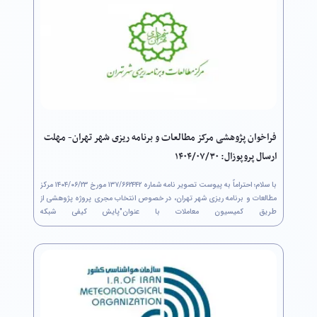
فراخوان پژوهشی مرکز مطالعات و برنامه ریزی شهر تهران- مهلت
ارسال پروپوزال: ۱۴۰۴/۰۷/۳۰
با سلام؛ احتراماً به پیوست تصویر نامه شماره ۶۶۲۴۴۲/‏۱۳۷ مورخ ۲۳/‏۰۶/‏۱۴۰۴‬ مرکز
مطالعات و برنامه ریزی شهر تهران، در خصوص انتخاب مجری پروژه پژوهشی از
طریق کمیسیون معاملات با عنوان"پایش کیفی شبکه
جمع آوری آب های سطحی شهر تهران برای مصارف حوزه عملکردی...