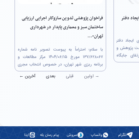
فراخوان پژوهشی تدوین سازوکار اجرایی ارزیابی
یجاد دفتر
ساختمان سبز و معماری پایدار در شهرداری
تهران-...
فراخوان جذب ایده و اعلان همکاری ایجاد دفتر
 در دانشگاه تهران معاونت پژوهش و
با سلام؛ احتراماً به پیوست تصویر نامه شماره
قای جایگاه
۶۲۸۰۶۷/‏۱۳۷ مورخ ۱۵/‏۰۶/‏۱۴۰۴‬ مرکز مطالعات و
 دستاوردهای
برنامه ریزی شهر تهران، در خصوص انتخاب مجری
 و اجتماعی،
پروژه پژوهشی از طریق کمیسیون معاملات با
→ اولین
قبلی
بعدی
آخرین ←
عنوان"تدوین سازوکار اجرایی ارزیابی ساختمان سبز و
معماری پایدار در شهرداری تهران" جهت استحضار
ارسال...
تلگرام
واتساپ
سروش
پیام رسان بله
ایتا