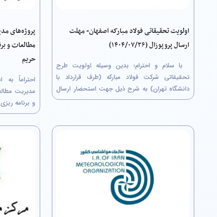
پروژه‌های مد
اولویت تحقیقاتی فولاد مبارکه اصفهان- مهلت
مطالعات و برن
ارسال پروپوزال (۱۴۰۴/۰۷/۲۶)
حریم
با سلام و احترام؛ بدین وسیله اولویت طرح
تحقیقاتی شرکت فولاد مبارکه (طرف قرارداد با
احتراماً به 
دانشگاه تهران) به شرح ذیل جهت استحضار ارسال
مدیریت مطالع
می‌گردد. خواهشمند است دستور فرمائید پس از
و برنامه ریز
اطلاع رسانی لازم نسبت به انتخاب عنوان و ثبت نام
پروژه پژوهش
در سامانه جامع مدیریت اطلاعات پژوهشی شرکت
صورت دومرحله
فولاد مبارکه...
پیشنهاد پژو
دوم: ارسال برآ