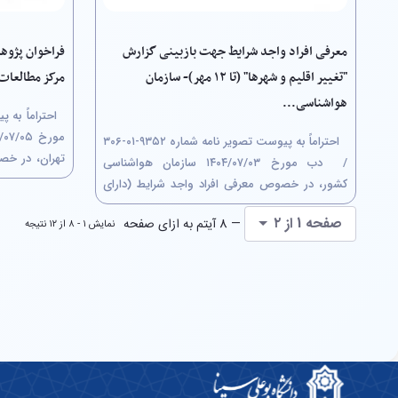
معرفی افراد واجد شرایط جهت بازبینی گزارش
فراخوان پژوه
"تغییر اقلیم و شهرها" (تا ۱۲ مهر)- سازمان
مرکز مطالعات 
هواشناسی...
احتراماً به پیوست تصویر نامه شماره ۹۳۵۲-۰۱-۳۰۶
تهران، در خص
/ ‏ دب مورخ ۰۳/‏۰۷/‏۱۴۰۴‬ سازمان هواشناسی
طریق کمیسیو
کشور، در خصوص معرفی افراد واجد شرایط (دارای
فرهنگی شهر ت
سوابق تحقیقاتی مرتبط با موضوع) به منظور
صفحه 1 از ۲
لذا متقاضیان و
— 8 آیتم به ازای صفحه
نمایش ۱ - ۸ از ۱۲ نتیجه
بررسی کارشناسی پیش نویس گزارش " تغییر اقلیم و
شهرها" حداکثر تا تاریخ ۱۲/‏۰۷/‏۱۴۰۴‬ مطابق با...