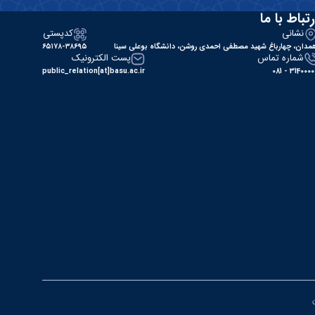
رتباط با ما
نشانی
کدپستی
مدان، چهارباغ شهید مصطفی احمدی روشن، دانشگاه بوعلی سینا
۶۵۱۷۸-۳۸۶۹۵
شماره تماس
پست الکترونیک
public_relation[at]basu.ac.ir
31400000 - 0
ن