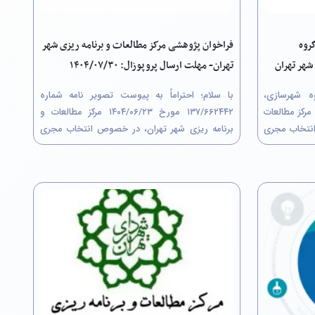
روه
فراخوان پژوهشی مرکز مطالعات و برنامه ریزی شهر
شهر تهران
تهران- مهلت ارسال پروپوزال: ۱۴۰۴/۰۷/۳۰
وه شهرسازی،
با سلام؛ احتراماً به پیوست تصویر نامه شماره
رکز مطالعات
۶۶۲۴۴۲/‏۱۳۷ مورخ ۲۳/‏۰۶/‏۱۴۰۴‬ مرکز مطالعات و
انتخاب مجری
برنامه ریزی شهر تهران، در خصوص انتخاب مجری
عاملات (به
پروژه پژوهشی از طریق کمیسیون معاملات با
سال بخش فنی
عنوان"پایش کیفی شبکه جمع آوری آب های سطحی
ضی و مرحلۀ
شهر تهران برای مصارف حوزه عملکردی...